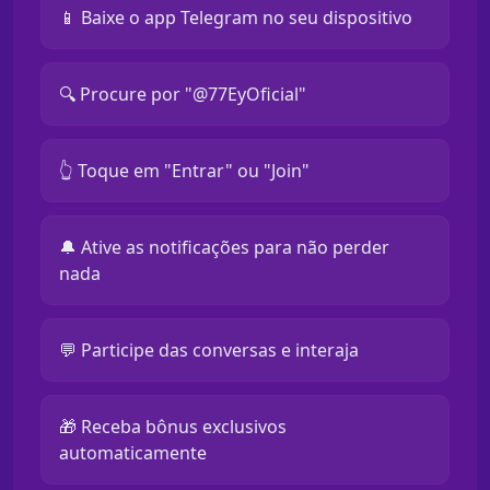
📱 Baixe o app Telegram no seu dispositivo
🔍 Procure por "@77EyOficial"
👆 Toque em "Entrar" ou "Join"
🔔 Ative as notificações para não perder
nada
💬 Participe das conversas e interaja
🎁 Receba bônus exclusivos
automaticamente