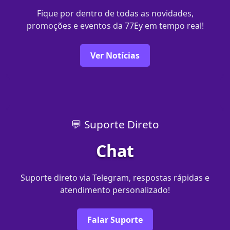
Fique por dentro de todas as novidades,
promoções e eventos da 77Ey em tempo real!
Ver Notícias
💬 Suporte Direto
Chat
Suporte direto via Telegram, respostas rápidas e
atendimento personalizado!
Falar Suporte