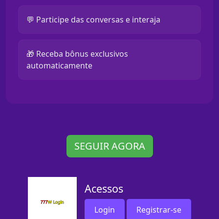
💬 Participe das conversas e interaja
🎁 Receba bônus exclusivos
automaticamente
SEGUIR AGORA
Acessos
Login
Registrar-se