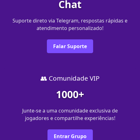
Chat
Suporte direto via Telegram, respostas rápidas e
atendimento personalizado!
Falar Suporte
👥 Comunidade VIP
1000+
Junte-se a uma comunidade exclusiva de
jogadores e compartilhe experiências!
Entrar Grupo