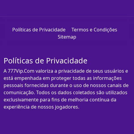
Políticas de Privacidade
Termos e Condições
Sitemap
Políticas de Privacidade
A 777Vip.Com valoriza a privacidade de seus usuários e
está empenhada em proteger todas as informações
pessoais fornecidas durante o uso de nossos canais de
comunicação. Todos os dados coletados são utilizados
exclusivamente para fins de melhoria contínua da
experiência de nossos jogadores.