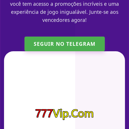
você tem acesso a promoções incríveis e uma
experiência de jogo inigualável. Junte-se aos
vencedores agora!
SEGUIR NO TELEGRAM