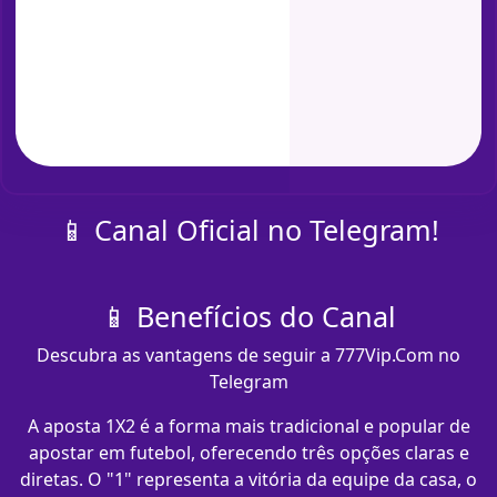
📱 Canal Oficial no Telegram!
📱 Benefícios do Canal
Descubra as vantagens de seguir a 777Vip.Com no
Telegram
A aposta 1X2 é a forma mais tradicional e popular de
apostar em futebol, oferecendo três opções claras e
diretas. O "1" representa a vitória da equipe da casa, o