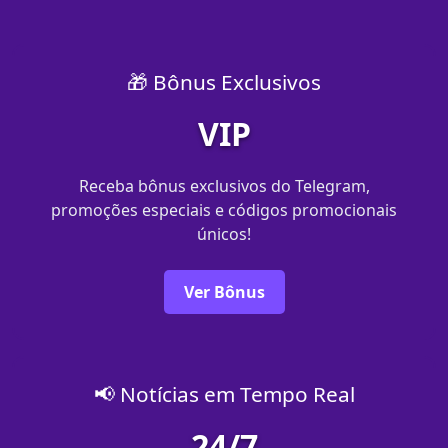
🎁 Bônus Exclusivos
VIP
Receba bônus exclusivos do Telegram,
promoções especiais e códigos promocionais
únicos!
Ver Bônus
📢 Notícias em Tempo Real
24/7