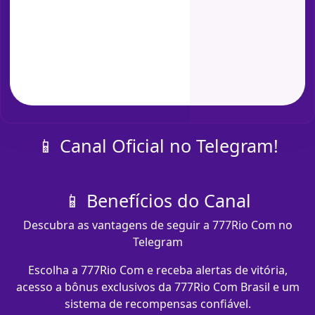
📱 Canal Oficial no Telegram!
📱 Benefícios do Canal
Descubra as vantagens de seguir a 777Rio Com no
Telegram
Escolha a 777Rio Com e receba alertas de vitória,
acesso a bônus exclusivos da 777Rio Com Brasil e um
sistema de recompensas confiável.