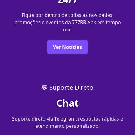
Fique por dentro de todas as novidades,
promoções e eventos da 777RR Apk em tempo
real!
Ver Notícias
💬 Suporte Direto
Chat
Suporte direto via Telegram, respostas rápidas e
atendimento personalizado!