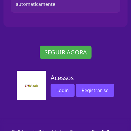
automaticamente
SEGUIR AGORA
Acessos
Login
Registrar-se