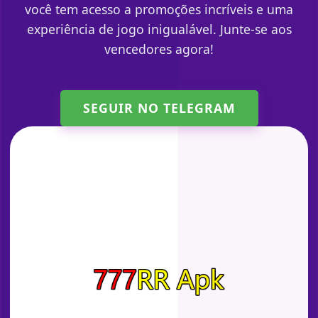
você tem acesso a promoções incríveis e uma
experiência de jogo inigualável. Junte-se aos
vencedores agora!
SEGUIR NO TELEGRAM