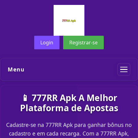
Login
Registrar-se
Menu
📱 777RR Apk A Melhor
Plataforma de Apostas
Cadastre-se na 777RR Apk para ganhar bônus no
cadastro e em cada recarga. Com a 777RR Apk,