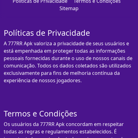
Políticas de Privacidade
Termos e Condições
Sitemap
Políticas de Privacidade
A 777RR Apk valoriza a privacidade de seus usuários e
está empenhada em proteger todas as informações
pessoais fornecidas durante o uso de nossos canais de
comunicação. Todos os dados coletados são utilizados
exclusivamente para fins de melhoria contínua da
experiência de nossos jogadores.
Termos e Condições
Os usuários da 777RR Apk concordam em respeitar
todas as regras e regulamentos estabelecidos. É