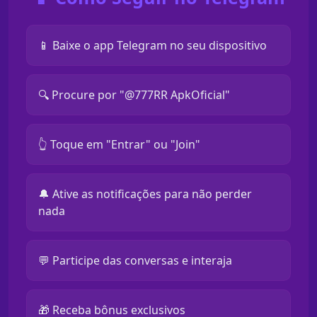
📱 Baixe o app Telegram no seu dispositivo
🔍 Procure por "@777RR ApkOficial"
👆 Toque em "Entrar" ou "Join"
🔔 Ative as notificações para não perder
nada
💬 Participe das conversas e interaja
🎁 Receba bônus exclusivos