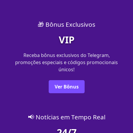
🎁 Bônus Exclusivos
VIP
Receba bônus exclusivos do Telegram,
promoções especiais e códigos promocionais
únicos!
Ver Bônus
📢 Notícias em Tempo Real
24/7