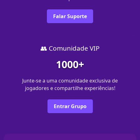
Falar Suporte
👥 Comunidade VIP
1000+
Junte-se a uma comunidade exclusiva de
jogadores e compartilhe experiências!
Entrar Grupo