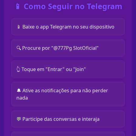
📱 Como Seguir no Telegram
📱 Baixe o app Telegram no seu dispositivo
🔍 Procure por "@777Pg SlotOficial"
👆 Toque em "Entrar" ou "Join"
🔔 Ative as notificações para não perder
nada
💬 Participe das conversas e interaja