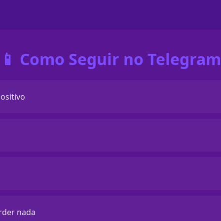
📱 Como Seguir no Telegram
ositivo
erder nada