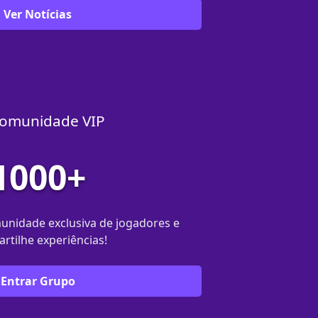
Ver Notícias
Comunidade VIP
1000+
unidade exclusiva de jogadores e
rtilhe experiências!
Entrar Grupo