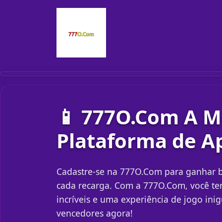
📱 777O.Com A M
Plataforma de A
Cadastre-se na 777O.Com para ganhar 
cada recarga. Com a 777O.Com, você t
incríveis e uma experiência de jogo inig
vencedores agora!