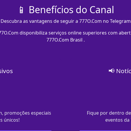
📱 Benefícios do Canal
Descubra as vantagens de seguir a 777O.Com no Telegram
77O.Com disponibiliza serviços online superiores com abert
777O.Com Brasil .
sivos
📢 Notí
m, promoções especiais
Fique por dentro d
s únicos!
eventos da