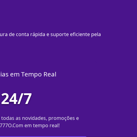
ura de conta rápida e suporte eficiente pela
cias em Tempo Real
24/7
e todas as novidades, promoções e
 777O.Com em tempo real!