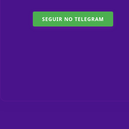
SEGUIR NO TELEGRAM