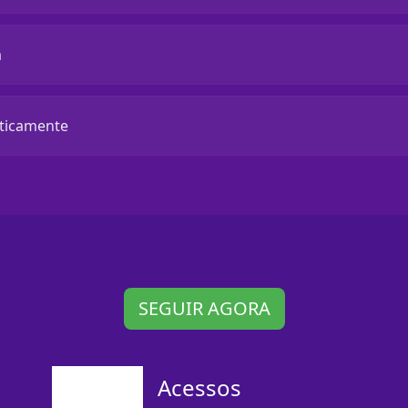
a
aticamente
SEGUIR AGORA
Acessos