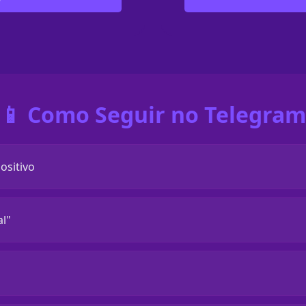
📱 Como Seguir no Telegram
ositivo
l"