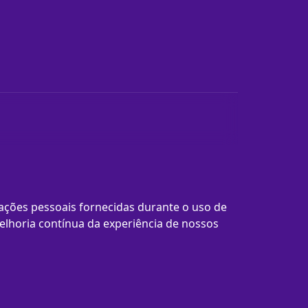
ações pessoais fornecidas durante o uso de
elhoria contínua da experiência de nossos