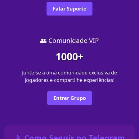
Falar Suporte
👥 Comunidade VIP
1000+
Junte-se a uma comunidade exclusiva de
jogadores e compartilhe experiências!
Entrar Grupo
📱 Como Seguir no Telegram