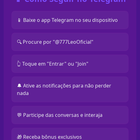
📱 Baixe o app Telegram no seu dispositivo
🔍 Procure por "@777LeoOficial"
👆 Toque em "Entrar" ou "Join"
🔔 Ative as notificações para não perder
nada
💬 Participe das conversas e interaja
🎁 Receba bônus exclusivos