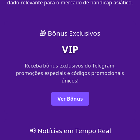
dado relevante para o mercado de handicap asiático.
🎁 Bônus Exclusivos
VIP
Receba bônus exclusivos do Telegram,
promoções especiais e códigos promocionais
únicos!
Ver Bônus
📢 Notícias em Tempo Real