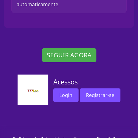
automaticamente
SEGUIR AGORA
Acessos
Login
Registrar-se