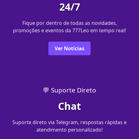
24/7
Fique por dentro de todas as novidades,
promoções e eventos da 777Leo em tempo real!
Ver Notícias
💬 Suporte Direto
Chat
Suporte direto via Telegram, respostas rápidas e
atendimento personalizado!