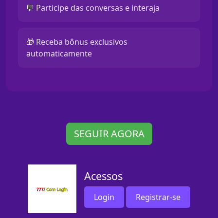
💬 Participe das conversas e interaja
🎁 Receba bônus exclusivos
automaticamente
SEGUIR AGORA
Acessos
Login
Registrar-se