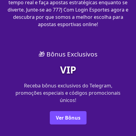
tempo real e faça apostas estratégicas enquanto se
diverte. Junte-se ao 777J Com Login Esportes agora e
descubra por que somos a melhor escolha para
apostas esportivas online!
🎁 Bônus Exclusivos
VIP
Receba bônus exclusivos do Telegram,
promoções especiais e códigos promocionais
únicos!
Ver Bônus