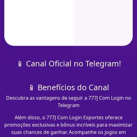
📱 Canal Oficial no Telegram!
📱 Benefícios do Canal
Descubra as vantagens de seguir a 777J Com Login no
Telegram
Além disso, o 777J Com Login Esportes oferece
promoções exclusivas e bônus incríveis para maximizar
suas chances de ganhar. Acompanhe os jogos em