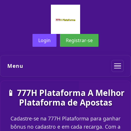
Login
Registrar-se
Menu
📱 777H Plataforma A Melhor
Plataforma de Apostas
Cadastre-se na 777H Plataforma para ganhar
bônus no cadastro e em cada recarga. Com a