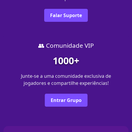
Falar Suporte
👥 Comunidade VIP
1000+
Junte-se a uma comunidade exclusiva de
jogadores e compartilhe experiências!
Entrar Grupo