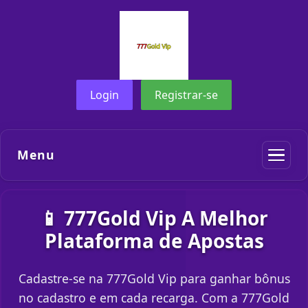
Login
Registrar-se
Menu
📱 777Gold Vip A Melhor
Plataforma de Apostas
Cadastre-se na 777Gold Vip para ganhar bônus
no cadastro e em cada recarga. Com a 777Gold