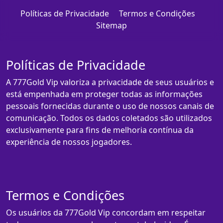
Políticas de Privacidade
Termos e Condições
Sitemap
Políticas de Privacidade
A 777Gold Vip valoriza a privacidade de seus usuários e
está empenhada em proteger todas as informações
pessoais fornecidas durante o uso de nossos canais de
comunicação. Todos os dados coletados são utilizados
exclusivamente para fins de melhoria contínua da
experiência de nossos jogadores.
Termos e Condições
Os usuários da 777Gold Vip concordam em respeitar