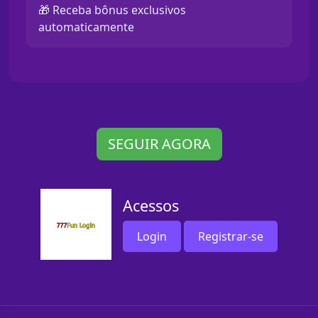
🎁 Receba bônus exclusivos
automaticamente
SEGUIR AGORA
Acessos
Login
Registrar-se