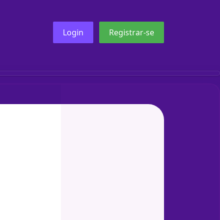
Login
Registrar-se