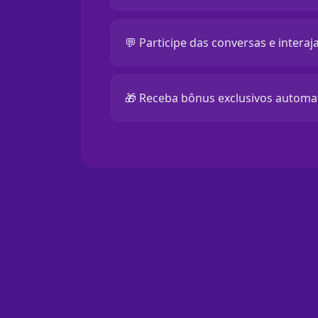
💬 Participe das conversas e interaj
🎁 Receba bônus exclusivos autom