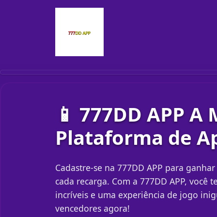
📱 777DD APP A 
Plataforma de A
Cadastre-se na 777DD APP para ganhar
cada recarga. Com a 777DD APP, você 
incríveis e uma experiência de jogo inig
vencedores agora!