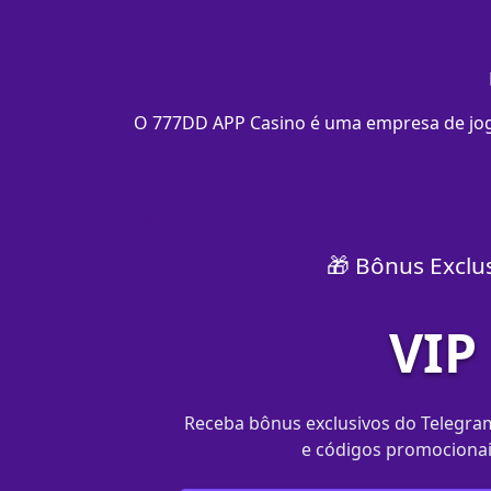
O 777DD APP Casino é uma empresa de jogo
🎁 Bônus Exclu
VIP
Receba bônus exclusivos do Telegra
e códigos promocionai