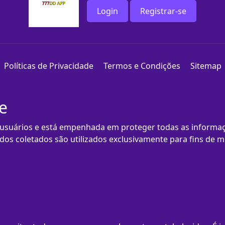
Login
Registrar-se
Políticas de Privacidade
Termos e Condições
Sitemap
de
s usuários e está empenhada em proteger todas as informaç
os coletados são utilizados exclusivamente para fins de m