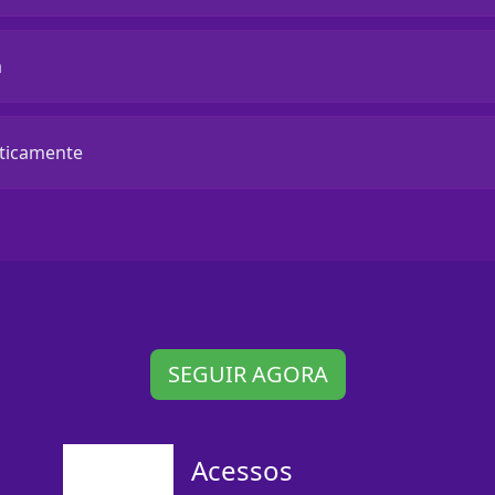
a
aticamente
SEGUIR AGORA
Acessos