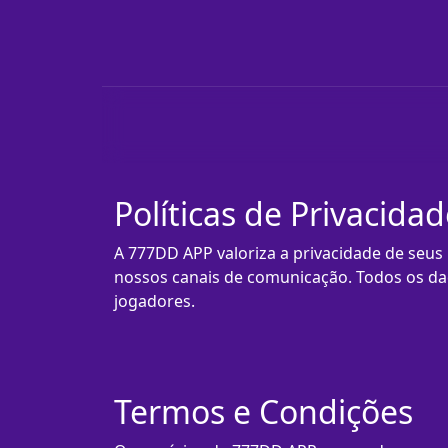
Políticas de Privacida
A 777DD APP valoriza a privacidade de seu
nossos canais de comunicação. Todos os dad
jogadores.
Termos e Condições