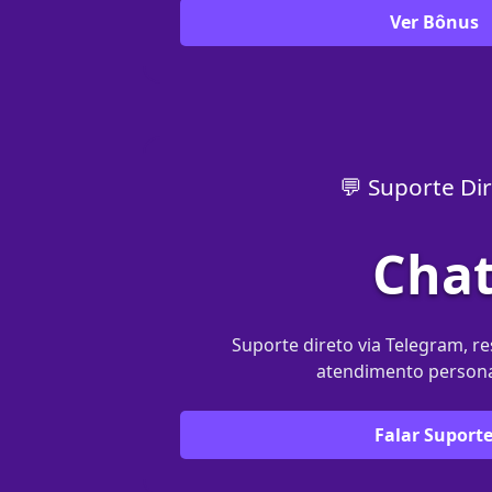
Ver Bônus
💬 Suporte Di
Cha
Suporte direto via Telegram, r
atendimento persona
Falar Suport