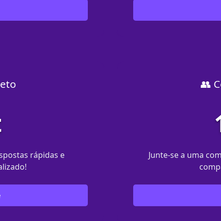
reto
👥 
t
espostas rápidas e
Junte-se a uma com
lizado!
compa
e