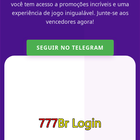
você tem acesso a promoções incríveis e uma
experiência de jogo inigualável. Junte-se aos
vencedores agora!
SEGUIR NO TELEGRAM