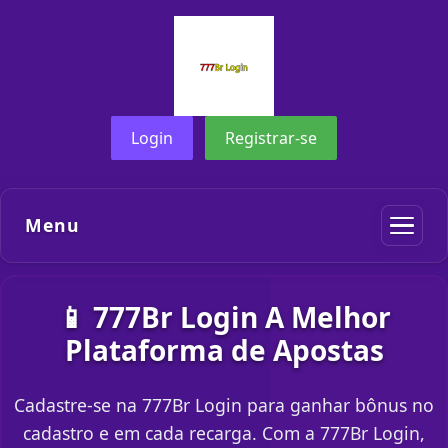
Login
Registrar-se
Menu
📱 777Br Login A Melhor
Plataforma de Apostas
Cadastre-se na 777Br Login para ganhar bônus no
cadastro e em cada recarga. Com a 777Br Login,