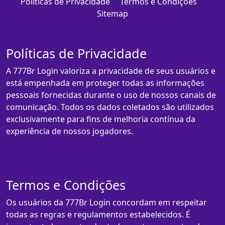
Políticas de Privacidade
Termos e Condições
Sitemap
Políticas de Privacidade
A 777Br Login valoriza a privacidade de seus usuários e
está empenhada em proteger todas as informações
pessoais fornecidas durante o uso de nossos canais de
comunicação. Todos os dados coletados são utilizados
exclusivamente para fins de melhoria contínua da
experiência de nossos jogadores.
Termos e Condições
Os usuários da 777Br Login concordam em respeitar
todas as regras e regulamentos estabelecidos. É