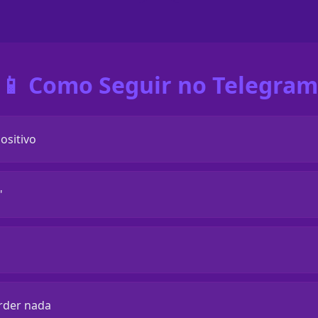
📱 Como Seguir no Telegram
ositivo
"
erder nada