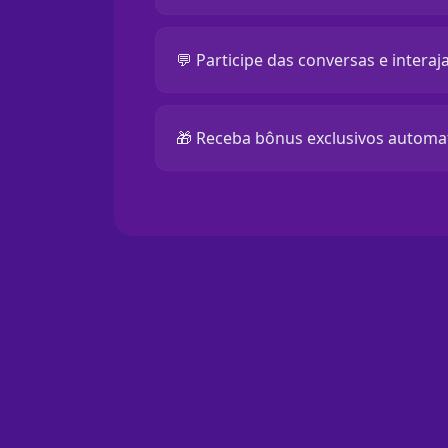
💬 Participe das conversas e interaj
🎁 Receba bônus exclusivos autom