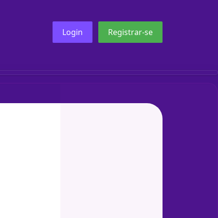
Login
Registrar-se