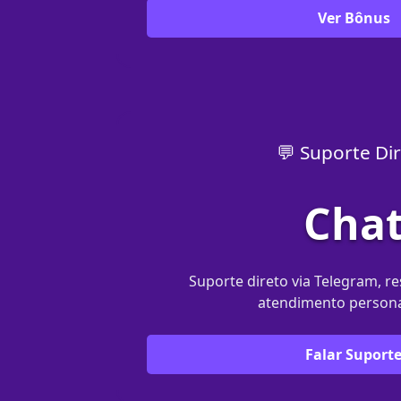
Ver Bônus
💬 Suporte Di
Cha
Suporte direto via Telegram, r
atendimento persona
Falar Suport