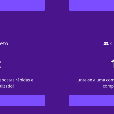
reto
👥 
t
espostas rápidas e
Junte-se a uma com
lizado!
compa
e