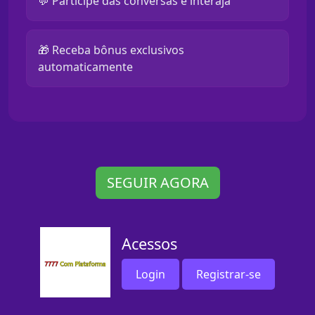
💬 Participe das conversas e interaja
🎁 Receba bônus exclusivos
automaticamente
SEGUIR AGORA
Acessos
Login
Registrar-se