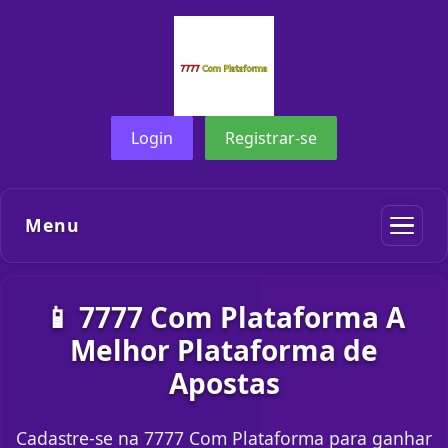
Login
Registrar-se
Menu
📱 7777 Com Plataforma A
Melhor Plataforma de
Apostas
Cadastre-se na 7777 Com Plataforma para ganhar