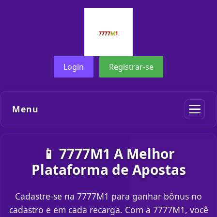
Login
Registrar-se
Menu
📱 7777M1 A Melhor
Plataforma de Apostas
Cadastre-se na 7777M1 para ganhar bônus no
cadastro e em cada recarga. Com a 7777M1, você