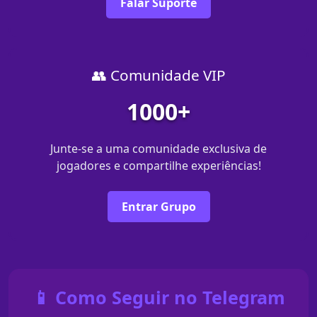
Falar Suporte
👥 Comunidade VIP
1000+
Junte-se a uma comunidade exclusiva de
jogadores e compartilhe experiências!
Entrar Grupo
📱 Como Seguir no Telegram