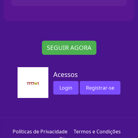
SEGUIR AGORA
Acessos
Login
Registrar-se
Políticas de Privacidade
Termos e Condições