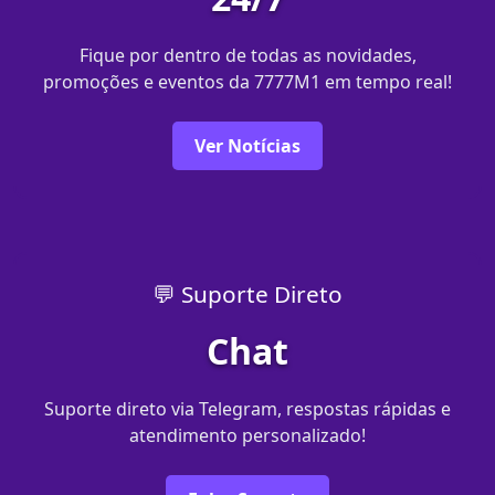
Fique por dentro de todas as novidades,
promoções e eventos da 7777M1 em tempo real!
Ver Notícias
💬 Suporte Direto
Chat
Suporte direto via Telegram, respostas rápidas e
atendimento personalizado!