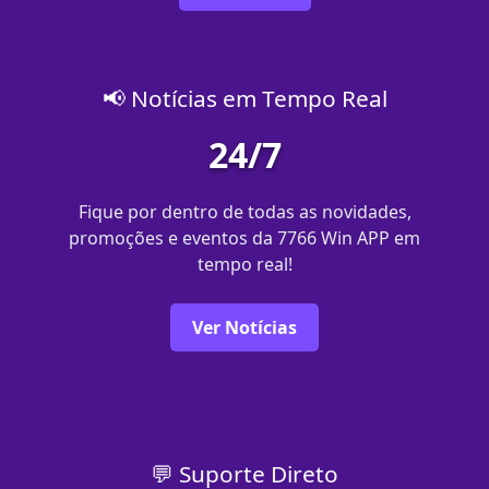
📢 Notícias em Tempo Real
24/7
Fique por dentro de todas as novidades,
promoções e eventos da 7766 Win APP em
tempo real!
Ver Notícias
💬 Suporte Direto