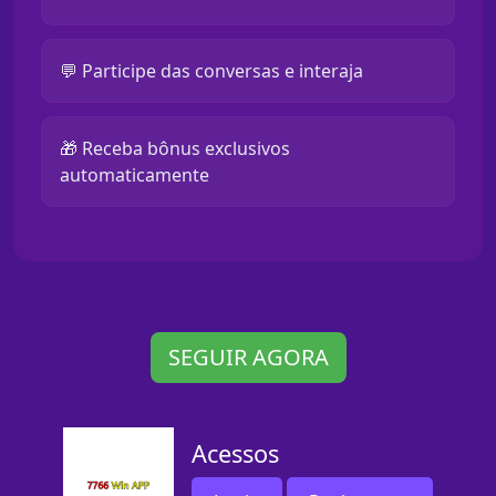
💬 Participe das conversas e interaja
🎁 Receba bônus exclusivos
automaticamente
SEGUIR AGORA
Acessos