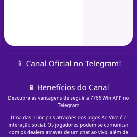
📱 Canal Oficial no Telegram!
📱 Benefícios do Canal
Descubra as vantagens de seguir a 7766 Win APP no
Telegram
Uma das principais atrações dos Jogos Ao Vivo é a
interação social. Os jogadores podem se comunicar
com os dealers através de um chat ao vivo, além de