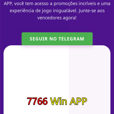
APP, você tem acesso a promoções incríveis e uma
experiência de jogo inigualável. Junte-se aos
vencedores agora!
SEGUIR NO TELEGRAM