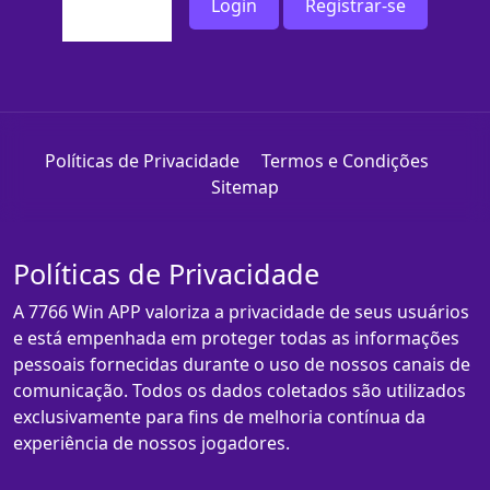
Login
Registrar-se
Políticas de Privacidade
Termos e Condições
Sitemap
Políticas de Privacidade
A 7766 Win APP valoriza a privacidade de seus usuários
e está empenhada em proteger todas as informações
pessoais fornecidas durante o uso de nossos canais de
comunicação. Todos os dados coletados são utilizados
exclusivamente para fins de melhoria contínua da
experiência de nossos jogadores.