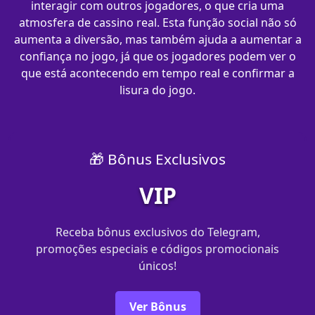
interagir com outros jogadores, o que cria uma
atmosfera de cassino real. Esta função social não só
aumenta a diversão, mas também ajuda a aumentar a
confiança no jogo, já que os jogadores podem ver o
que está acontecendo em tempo real e confirmar a
lisura do jogo.
🎁 Bônus Exclusivos
VIP
Receba bônus exclusivos do Telegram,
promoções especiais e códigos promocionais
únicos!
Ver Bônus