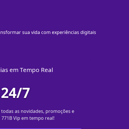
nsformar sua vida com experiências digitais
cias em Tempo Real
24/7
e todas as novidades, promoções e
 771B Vip em tempo real!