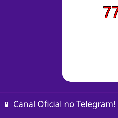
📱 Canal Oficial no Telegram!