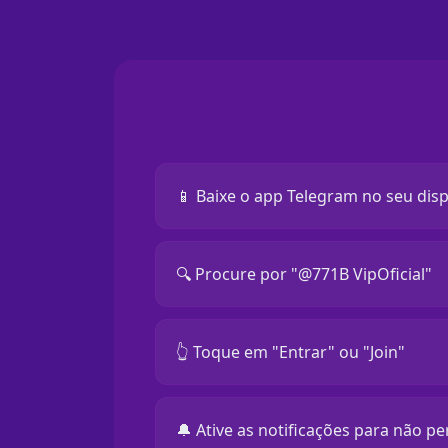
📱 Baixe o app Telegram no seu disp
🔍 Procure por "@771B VipOficial"
👆 Toque em "Entrar" ou "Join"
🔔 Ative as notificações para não p