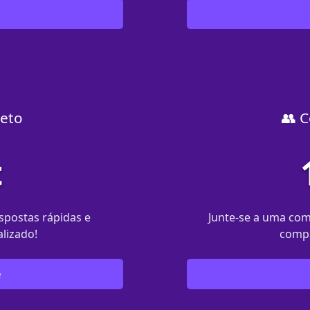
reto
👥 
t
espostas rápidas e
Junte-se a uma com
lizado!
compa
e