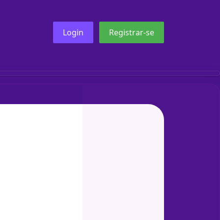
Login
Registrar-se