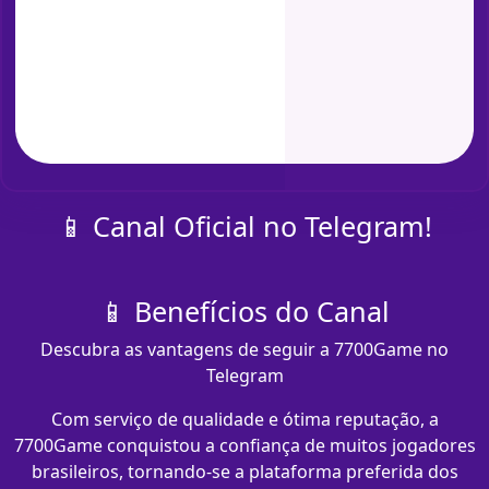
📱 Canal Oficial no Telegram!
📱 Benefícios do Canal
Descubra as vantagens de seguir a 7700Game no
Telegram
Com serviço de qualidade e ótima reputação, a
7700Game conquistou a confiança de muitos jogadores
brasileiros, tornando-se a plataforma preferida dos