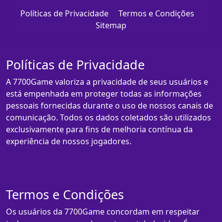
Políticas de Privacidade
Termos e Condições
Sitemap
Políticas de Privacidade
A 7700Game valoriza a privacidade de seus usuários e
está empenhada em proteger todas as informações
pessoais fornecidas durante o uso de nossos canais de
comunicação. Todos os dados coletados são utilizados
exclusivamente para fins de melhoria contínua da
experiência de nossos jogadores.
Termos e Condições
Os usuários da 7700Game concordam em respeitar