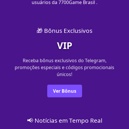
usuários da 7700Game Brasil .
🎁 Bônus Exclusivos
VIP
Receba bônus exclusivos do Telegram,
promoções especiais e códigos promocionais
únicos!
Ver Bônus
📢 Notícias em Tempo Real