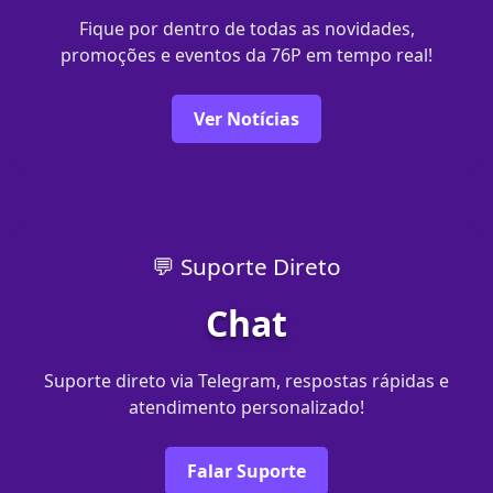
Fique por dentro de todas as novidades,
promoções e eventos da 76P em tempo real!
Ver Notícias
💬 Suporte Direto
Chat
Suporte direto via Telegram, respostas rápidas e
atendimento personalizado!
Falar Suporte