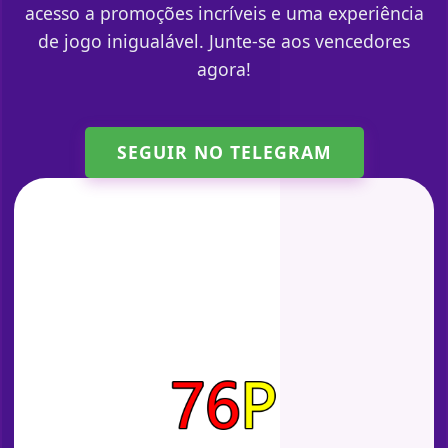
acesso a promoções incríveis e uma experiência
de jogo inigualável. Junte-se aos vencedores
agora!
SEGUIR NO TELEGRAM