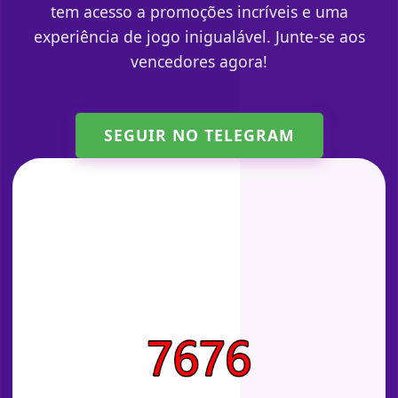
tem acesso a promoções incríveis e uma
experiência de jogo inigualável. Junte-se aos
vencedores agora!
SEGUIR NO TELEGRAM