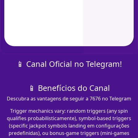
📱 Canal Oficial no Telegram!
📱 Benefícios do Canal
Descubra as vantagens de seguir a 7676 no Telegram
Trigger mechanics vary: random triggers (any spin
qualifies probabilisticamente), symbol-based triggers
(specific jackpot symbols landing em configurações
predefinidas), ou bonus-game triggers (mini-games