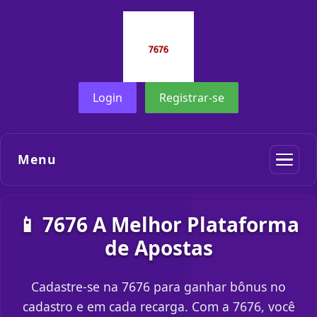
Login
Registrar-se
Menu
📱 7676 A Melhor Plataforma
de Apostas
Cadastre-se na 7676 para ganhar bônus no
cadastro e em cada recarga. Com a 7676, você