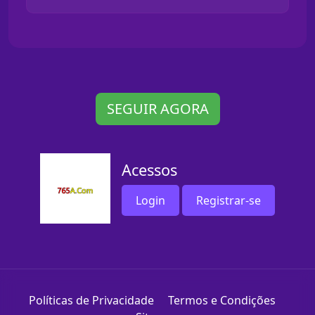
SEGUIR AGORA
Acessos
Login
Registrar-se
Políticas de Privacidade
Termos e Condições