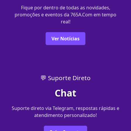
Fique por dentro de todas as novidades,
promoções e eventos da 765A.Com em tempo
real!
Ver Notícias
💬 Suporte Direto
Chat
Suporte direto via Telegram, respostas rápidas e
atendimento personalizado!