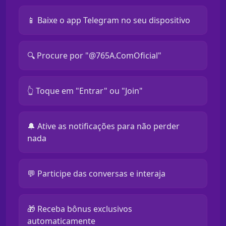
📱 Baixe o app Telegram no seu dispositivo
🔍 Procure por "@765A.ComOficial"
👆 Toque em "Entrar" ou "Join"
🔔 Ative as notificações para não perder
nada
💬 Participe das conversas e interaja
🎁 Receba bônus exclusivos
automaticamente