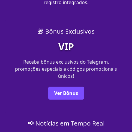
registro integrados.
🎁 Bônus Exclusivos
VIP
Receba bônus exclusivos do Telegram,
promoções especiais e códigos promocionais
únicos!
Ver Bônus
📢 Notícias em Tempo Real