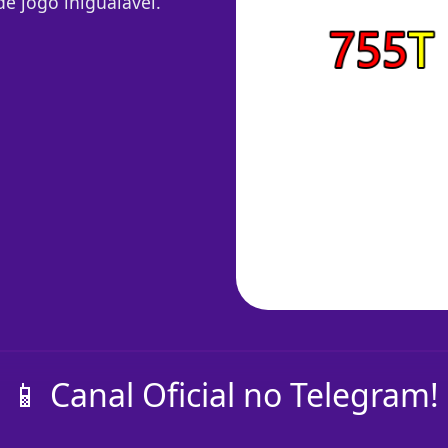
e jogo inigualável.
📱 Canal Oficial no Telegram!