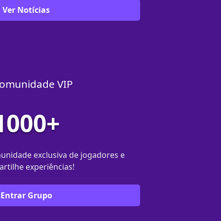
Ver Notícias
Comunidade VIP
1000+
unidade exclusiva de jogadores e
rtilhe experiências!
Entrar Grupo