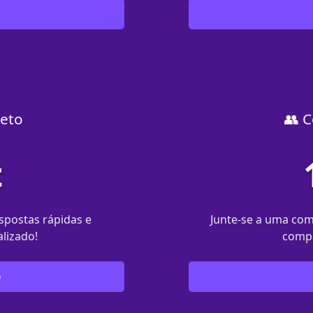
reto
👥 
t
espostas rápidas e
Junte-se a uma com
lizado!
compa
e