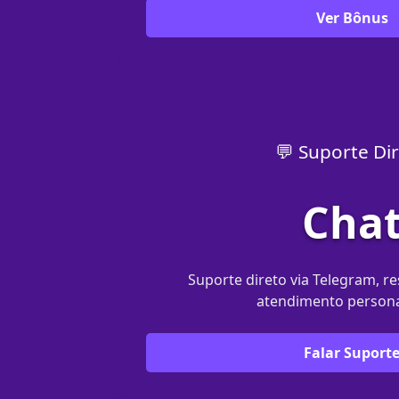
Ver Bônus
💬 Suporte Di
Cha
Suporte direto via Telegram, r
atendimento persona
Falar Suport