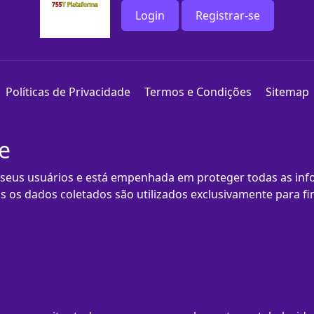
Login
Registrar-se
Políticas de Privacidade
Termos e Condições
Sitemap
de
e seus usuários e está empenhada em proteger todas as in
 os dados coletados são utilizados exclusivamente para fi