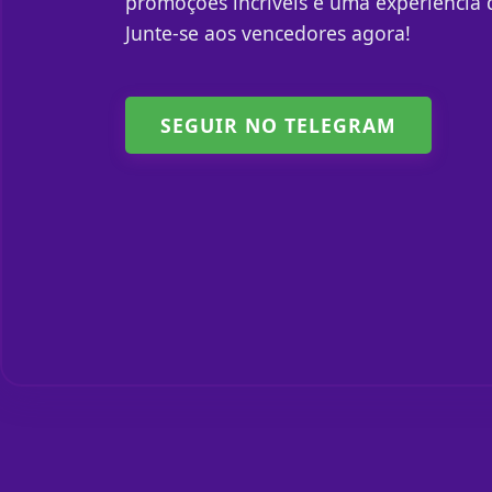
promoções incríveis e uma experiência d
Junte-se aos vencedores agora!
SEGUIR NO TELEGRAM