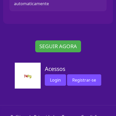
automaticamente
SEGUIR AGORA
Acessos
Login
Registrar-se