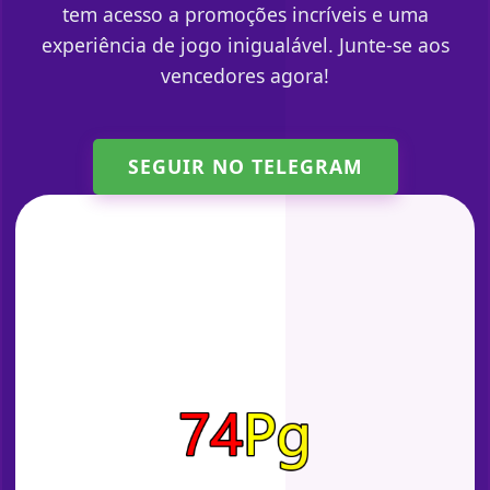
tem acesso a promoções incríveis e uma
experiência de jogo inigualável. Junte-se aos
vencedores agora!
SEGUIR NO TELEGRAM