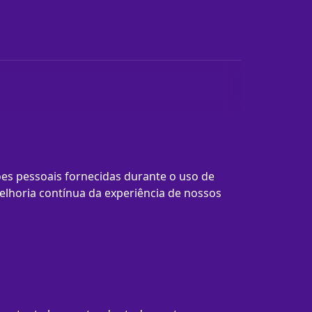
es pessoais fornecidas durante o uso de
elhoria contínua da experiência de nossos