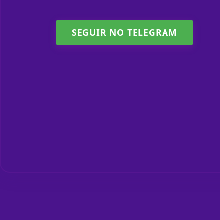
SEGUIR NO TELEGRAM