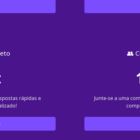
reto
👥 
t
espostas rápidas e
Junte-se a uma com
lizado!
compa
e