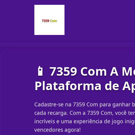
📱 7359 Com A M
Plataforma de A
Cadastre-se na 7359 Com para ganhar 
cada recarga. Com a 7359 Com, você t
incríveis e uma experiência de jogo inig
vencedores agora!