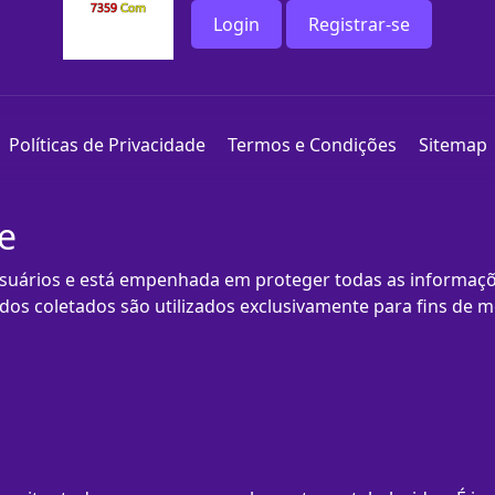
Login
Registrar-se
Políticas de Privacidade
Termos e Condições
Sitemap
de
 usuários e está empenhada em proteger todas as informaçõ
os coletados são utilizados exclusivamente para fins de m