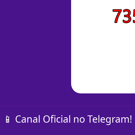
📱 Canal Oficial no Telegram!