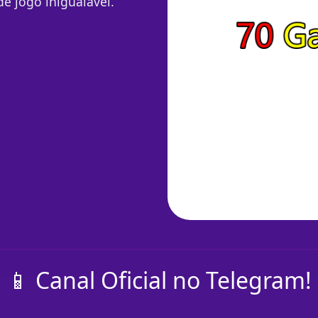
e jogo inigualável.
📱 Canal Oficial no Telegram!