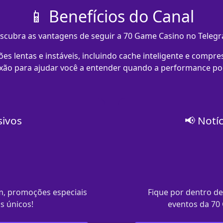
📱 Benefícios do Canal
scubra as vantagens de seguir a 70 Game Casino no Teleg
xões lentas e instáveis, incluindo cache inteligente e com
xão para ajudar você a entender quando a performance pod
sivos
📢 Notí
m, promoções especiais
Fique por dentro d
s únicos!
eventos da 70