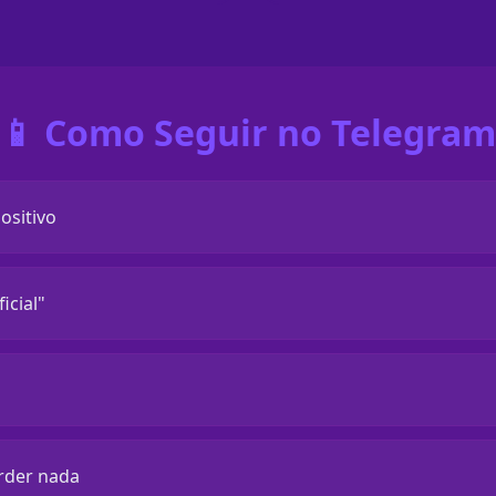
📱 Como Seguir no Telegram
ositivo
icial"
erder nada