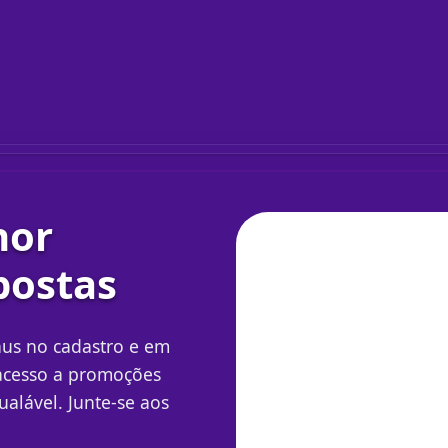
hor
postas
us no cadastro e em
acesso a promoções
ualável. Junte-se aos