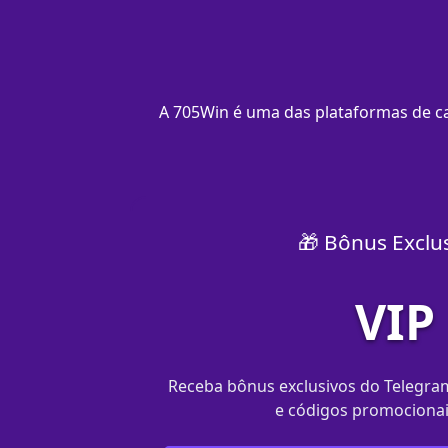
A 705Win é uma das plataformas de ca
🎁 Bônus Exclu
VIP
Receba bônus exclusivos do Telegra
e códigos promocionai