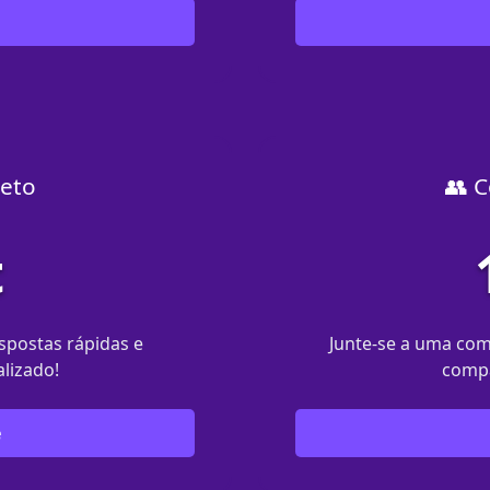
reto
👥 
t
espostas rápidas e
Junte-se a uma com
lizado!
compa
e