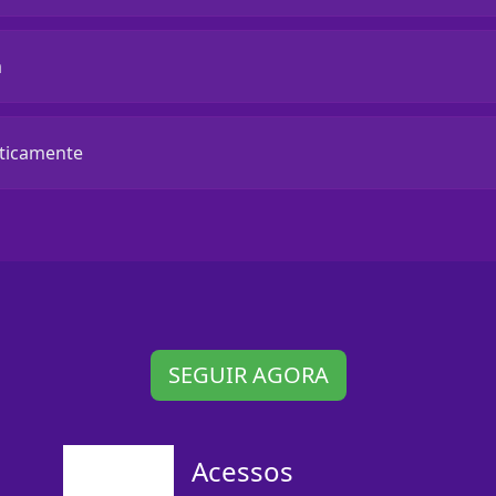
a
aticamente
SEGUIR AGORA
Acessos