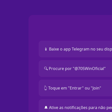
📱 Baixe o app Telegram no seu disp
🔍 Procure por "@705WinOficial"
👆 Toque em "Entrar" ou "Join"
🔔 Ative as notificações para não p