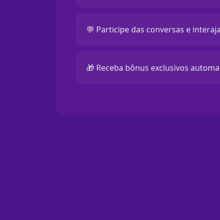
💬 Participe das conversas e interaj
🎁 Receba bônus exclusivos autom