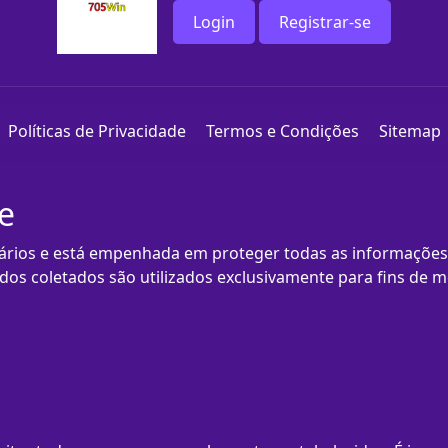
Login
Registrar-se
Políticas de Privacidade
Termos e Condições
Sitemap
de
uários e está empenhada em proteger todas as informações
os coletados são utilizados exclusivamente para fins de m