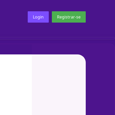
Login
Registrar-se