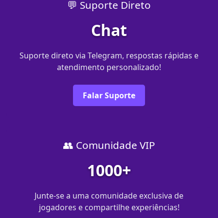
💬 Suporte Direto
Chat
Suporte direto via Telegram, respostas rápidas e
atendimento personalizado!
Falar Suporte
👥 Comunidade VIP
1000+
Junte-se a uma comunidade exclusiva de
jogadores e compartilhe experiências!