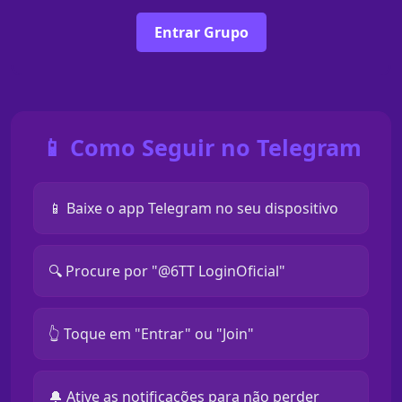
Entrar Grupo
📱 Como Seguir no Telegram
📱 Baixe o app Telegram no seu dispositivo
🔍 Procure por "@6TT LoginOficial"
👆 Toque em "Entrar" ou "Join"
🔔 Ative as notificações para não perder