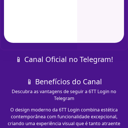
📱 Canal Oficial no Telegram!
📱 Benefícios do Canal
Descubra as vantagens de seguir a 6TT Login no
Telegram
O design moderno da 6TT Login combina estética
contemporânea com funcionalidade excepcional,
criando uma experiência visual que é tanto atraente