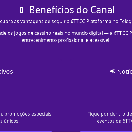
📱 Benefícios do Canal
cubra as vantagens de seguir a 6TT.CC Plataforma no Tele
ade os jogos de cassino reais no mundo digital — a 6TT.CC 
entretenimento profissional e acessível.
sivos
📢 Notí
m, promoções especiais
Fique por dentro d
s únicos!
eventos da 6TT