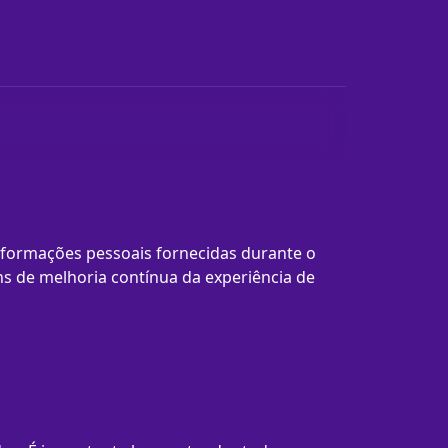
informações pessoais fornecidas durante o
ns de melhoria contínua da experiência de