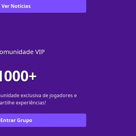
Ver Notícias
Comunidade VIP
1000+
unidade exclusiva de jogadores e
rtilhe experiências!
Entrar Grupo