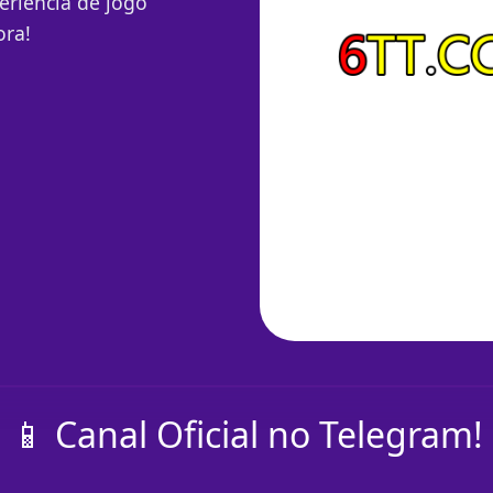
eriência de jogo
ora!
📱 Canal Oficial no Telegram!