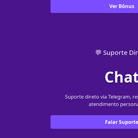
Ver Bônus
💬 Suporte Di
Cha
Suporte direto via Telegram, r
atendimento persona
Falar Suport