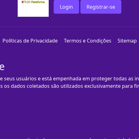
Login
Registrar-se
Políticas de Privacidade
Termos e Condições
Sitemap
de
 de seus usuários e está empenhada em proteger todas as 
 os dados coletados são utilizados exclusivamente para fi