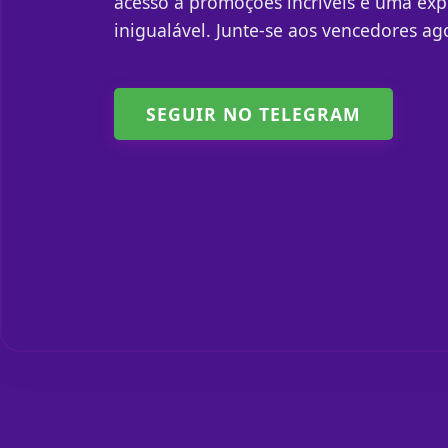
acesso a promoções incríveis e uma exp
inigualável. Junte-se aos vencedores ag
SEGUIR NO TELEGRAM