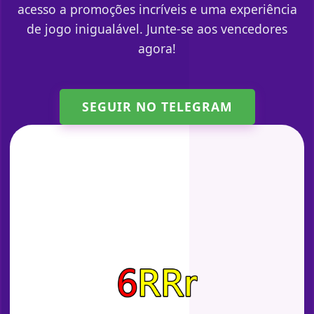
acesso a promoções incríveis e uma experiência
de jogo inigualável. Junte-se aos vencedores
agora!
SEGUIR NO TELEGRAM