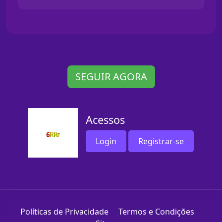
SEGUIR AGORA
Acessos
Login
Registrar-se
Políticas de Privacidade
Termos e Condições