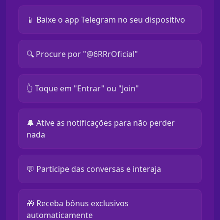
📱 Baixe o app Telegram no seu dispositivo
🔍 Procure por "@6RRrOficial"
👆 Toque em "Entrar" ou "Join"
🔔 Ative as notificações para não perder
nada
💬 Participe das conversas e interaja
🎁 Receba bônus exclusivos
automaticamente