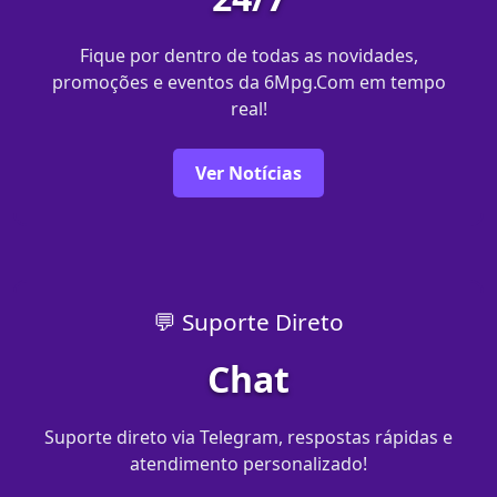
Fique por dentro de todas as novidades,
promoções e eventos da 6Mpg.Com em tempo
real!
Ver Notícias
💬 Suporte Direto
Chat
Suporte direto via Telegram, respostas rápidas e
atendimento personalizado!