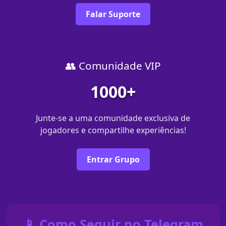
Falar Suporte
👥 Comunidade VIP
1000+
Junte-se a uma comunidade exclusiva de
jogadores e compartilhe experiências!
Entrar Grupo
📱 Como Seguir no Telegram