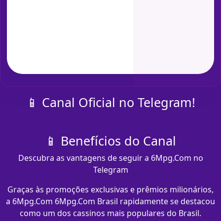
📱 Canal Oficial no Telegram!
📱 Benefícios do Canal
Descubra as vantagens de seguir a 6Mpg.Com no
Telegram
Graças às promoções exclusivas e prêmios milionários,
a 6Mpg.Com 6Mpg.Com Brasil rapidamente se destacou
como um dos cassinos mais populares do Brasil.