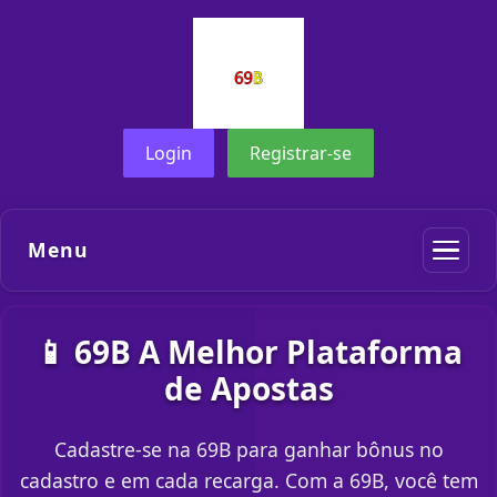
Login
Registrar-se
Menu
📱 69B A Melhor Plataforma
de Apostas
Cadastre-se na 69B para ganhar bônus no
cadastro e em cada recarga. Com a 69B, você tem