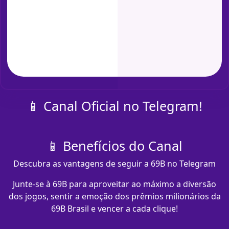
📱 Canal Oficial no Telegram!
📱 Benefícios do Canal
Descubra as vantagens de seguir a 69B no Telegram
Junte-se à 69B para aproveitar ao máximo a diversão
dos jogos, sentir a emoção dos prêmios milionários da
69B Brasil e vencer a cada clique!