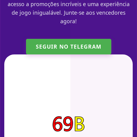
acesso a promoções incríveis e uma experiência
de jogo inigualável. Junte-se aos vencedores
agora!
SEGUIR NO TELEGRAM