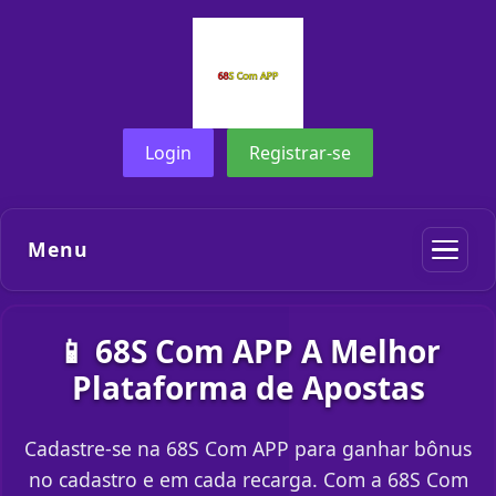
Login
Registrar-se
Menu
📱 68S Com APP A Melhor
Plataforma de Apostas
Cadastre-se na 68S Com APP para ganhar bônus
no cadastro e em cada recarga. Com a 68S Com