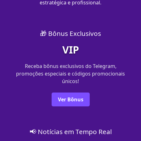
estratégica e profissional.
🎁 Bônus Exclusivos
VIP
Receba bônus exclusivos do Telegram,
promoções especiais e códigos promocionais
únicos!
Ver Bônus
📢 Notícias em Tempo Real