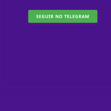
SEGUIR NO TELEGRAM