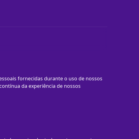
essoais fornecidas durante o uso de nossos
 contínua da experiência de nossos