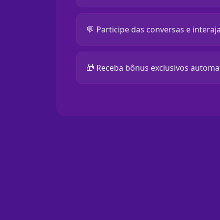
💬 Participe das conversas e interaj
🎁 Receba bônus exclusivos autom