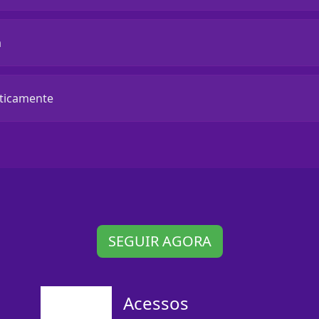
a
aticamente
SEGUIR AGORA
Acessos