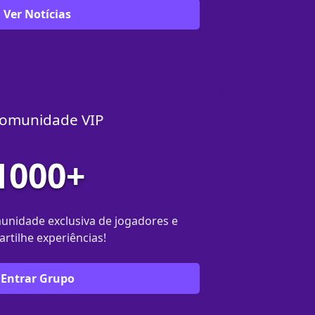
Ver Notícias
Comunidade VIP
1000+
unidade exclusiva de jogadores e
rtilhe experiências!
Entrar Grupo