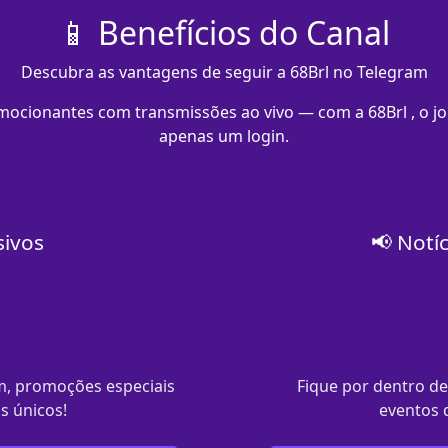
📱 Benefícios do Canal
Descubra as vantagens de seguir a 68Brl no Telegram
emocionantes com transmissões ao vivo — com a 68Brl , o 
apenas um login.
sivos
📢 Notí
m, promoções especiais
Fique por dentro d
s únicos!
eventos 