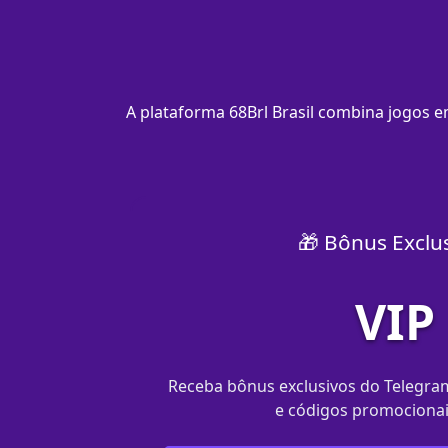
A plataforma 68Brl Brasil combina jogos 
🎁 Bônus Exclu
VIP
Receba bônus exclusivos do Telegra
e códigos promocionai