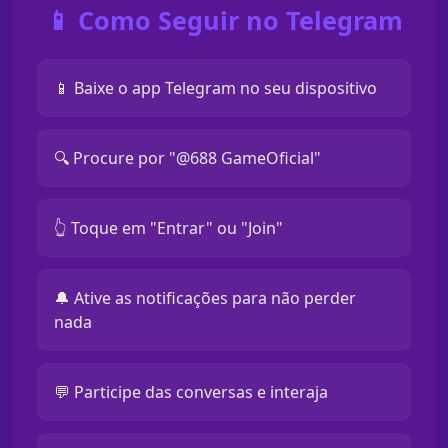
📱 Como Seguir no Telegram
📱 Baixe o app Telegram no seu dispositivo
🔍 Procure por "@688 GameOficial"
👆 Toque em "Entrar" ou "Join"
🔔 Ative as notificações para não perder
nada
💬 Participe das conversas e interaja