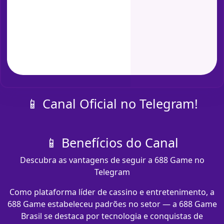
📱 Canal Oficial no Telegram!
📱 Benefícios do Canal
Descubra as vantagens de seguir a 688 Game no
Telegram
Como plataforma líder de cassino e entretenimento, a
688 Game estabeleceu padrões no setor — a 688 Game
Brasil se destaca por tecnologia e conquistas de