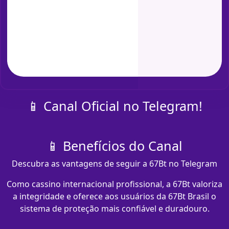
📱 Canal Oficial no Telegram!
📱 Benefícios do Canal
Descubra as vantagens de seguir a 67Bt no Telegram
Como cassino internacional profissional, a 67Bt valoriza
a integridade e oferece aos usuários da 67Bt Brasil o
sistema de proteção mais confiável e duradouro.