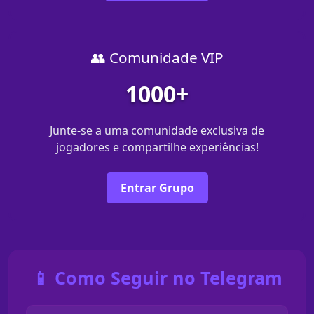
👥 Comunidade VIP
1000+
Junte-se a uma comunidade exclusiva de
jogadores e compartilhe experiências!
Entrar Grupo
📱 Como Seguir no Telegram