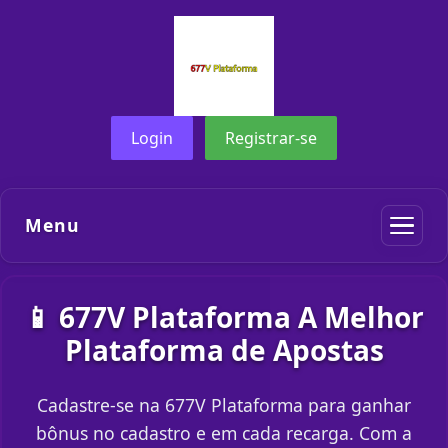
Login
Registrar-se
Menu
📱 677V Plataforma A Melhor
Plataforma de Apostas
Cadastre-se na 677V Plataforma para ganhar
bônus no cadastro e em cada recarga. Com a