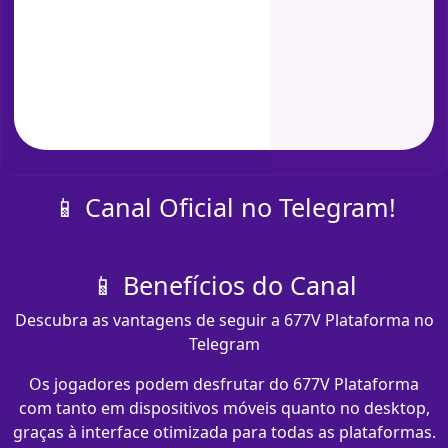
📱 Canal Oficial no Telegram!
📱 Benefícios do Canal
Descubra as vantagens de seguir a 677V Plataforma no
Telegram
Os jogadores podem desfrutar do 677V Plataforma
com​ tanto em dispositivos móveis quanto no desktop,
graças à interface otimizada para todas as plataformas.