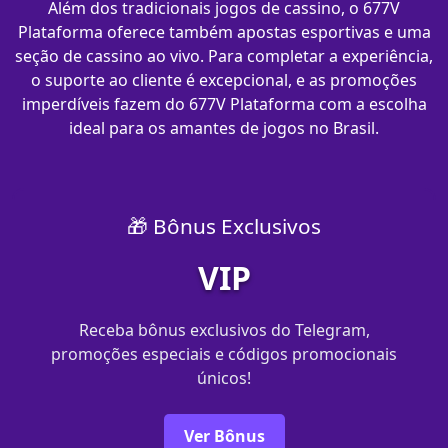
Além dos tradicionais jogos de cassino, o 677V
Plataforma oferece também apostas esportivas e uma
seção de cassino ao vivo. Para completar a experiência,
o suporte ao cliente é excepcional, e as promoções
imperdíveis fazem do 677V Plataforma com​ a escolha
ideal para os amantes de jogos no Brasil.
🎁 Bônus Exclusivos
VIP
Receba bônus exclusivos do Telegram,
promoções especiais e códigos promocionais
únicos!
Ver Bônus