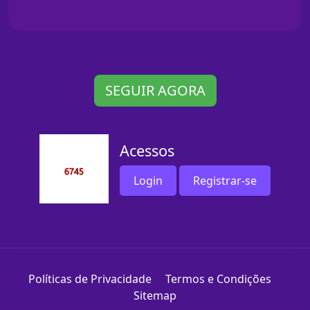
SEGUIR AGORA
Acessos
Login
Registrar-se
Políticas de Privacidade
Termos e Condições
Sitemap