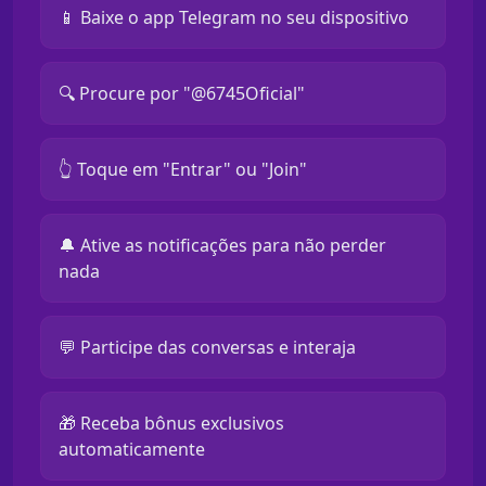
📱 Baixe o app Telegram no seu dispositivo
🔍 Procure por "@6745Oficial"
👆 Toque em "Entrar" ou "Join"
🔔 Ative as notificações para não perder
nada
💬 Participe das conversas e interaja
🎁 Receba bônus exclusivos
automaticamente