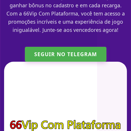
ganhar bônus no cadastro e em cada recarga.
Com a 66Vip Com Plataforma, você tem acesso a
promoções incríveis e uma experiência de jogo
inigualável. Junte-se aos vencedores agora!
SEGUIR NO TELEGRAM