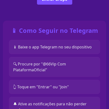
📱 Como Seguir no Telegram
📱 Baixe o app Telegram no seu dispositivo
🔍 Procure por "@66Vip Com
PlataformaOficial"
👆 Toque em "Entrar" ou "Join"
🔔 Ative as notificações para não perder