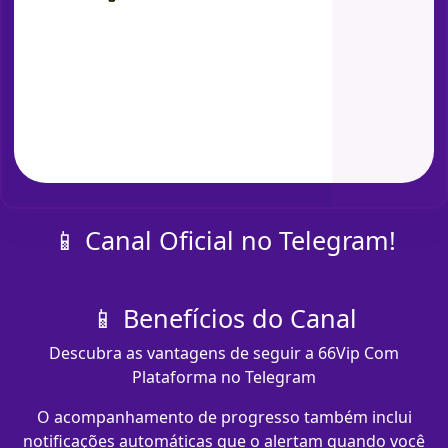
📱 Canal Oficial no Telegram!
📱 Benefícios do Canal
Descubra as vantagens de seguir a 66Vip Com
Plataforma no Telegram
O acompanhamento de progresso também inclui
notificações automáticas que o alertam quando você