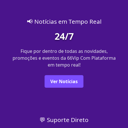
📢 Notícias em Tempo Real
24/7
Fique por dentro de todas as novidades,
promoções e eventos da 66Vip Com Plataforma
em tempo real!
Ver Notícias
💬 Suporte Direto