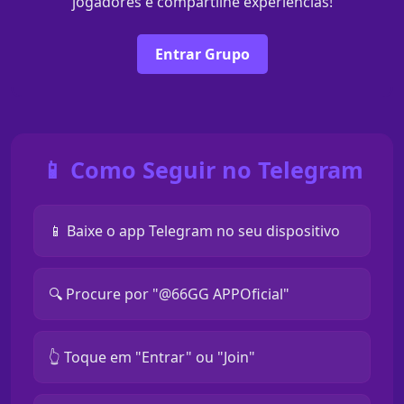
jogadores e compartilhe experiências!
Entrar Grupo
📱 Como Seguir no Telegram
📱 Baixe o app Telegram no seu dispositivo
🔍 Procure por "@66GG APPOficial"
👆 Toque em "Entrar" ou "Join"