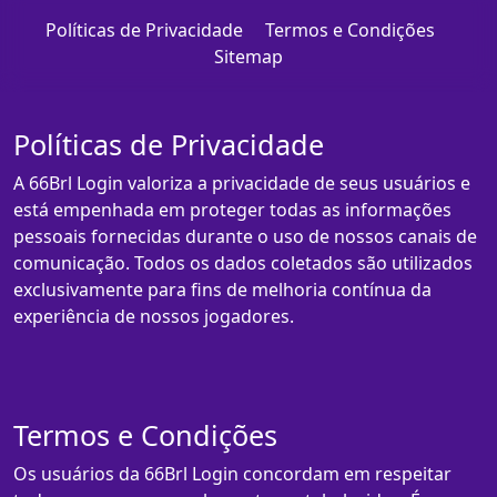
Políticas de Privacidade
Termos e Condições
Sitemap
Políticas de Privacidade
A 66Brl Login valoriza a privacidade de seus usuários e
está empenhada em proteger todas as informações
pessoais fornecidas durante o uso de nossos canais de
comunicação. Todos os dados coletados são utilizados
exclusivamente para fins de melhoria contínua da
experiência de nossos jogadores.
Termos e Condições
Os usuários da 66Brl Login concordam em respeitar