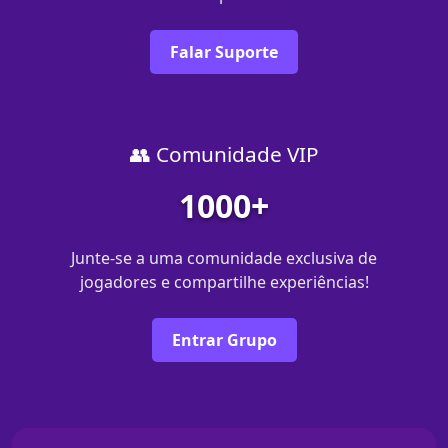
Falar Suporte
👥 Comunidade VIP
1000+
Junte-se a uma comunidade exclusiva de
jogadores e compartilhe experiências!
Entrar Grupo