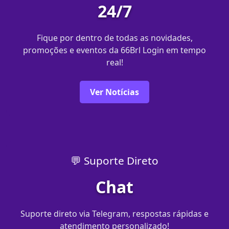
24/7
Fique por dentro de todas as novidades,
promoções e eventos da 66Brl Login em tempo
real!
Ver Notícias
💬 Suporte Direto
Chat
Suporte direto via Telegram, respostas rápidas e
atendimento personalizado!