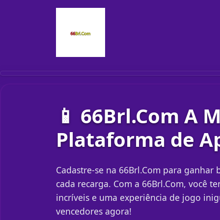
📱 66Brl.Com A 
Plataforma de A
Cadastre-se na 66Brl.Com para ganhar 
cada recarga. Com a 66Brl.Com, você t
incríveis e uma experiência de jogo inig
vencedores agora!