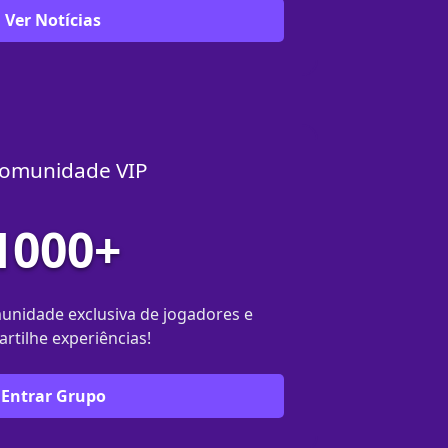
Ver Notícias
Comunidade VIP
1000+
unidade exclusiva de jogadores e
rtilhe experiências!
Entrar Grupo