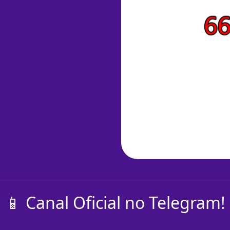
📱 Canal Oficial no Telegram!