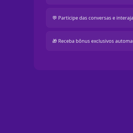
💬 Participe das conversas e interaj
🎁 Receba bônus exclusivos autom