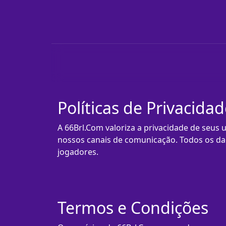
Políticas de Privacida
A 66Brl.Com valoriza a privacidade de seus
nossos canais de comunicação. Todos os dad
jogadores.
Termos e Condições