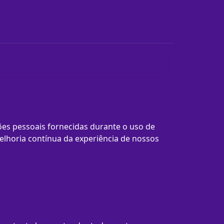
ões pessoais fornecidas durante o uso de
elhoria contínua da experiência de nossos