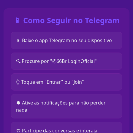
📱 Como Seguir no Telegram
📱 Baixe o app Telegram no seu dispositivo
🔍 Procure por "@66Br LoginOficial"
👆 Toque em "Entrar" ou "Join"
🔔 Ative as notificações para não perder
nada
💬 Participe das conversas e interaja