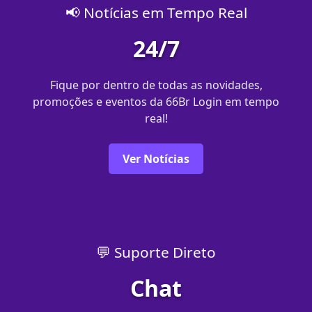
📢 Notícias em Tempo Real
24/7
Fique por dentro de todas as novidades,
promoções e eventos da 66Br Login em tempo
real!
Ver Notícias
💬 Suporte Direto
Chat