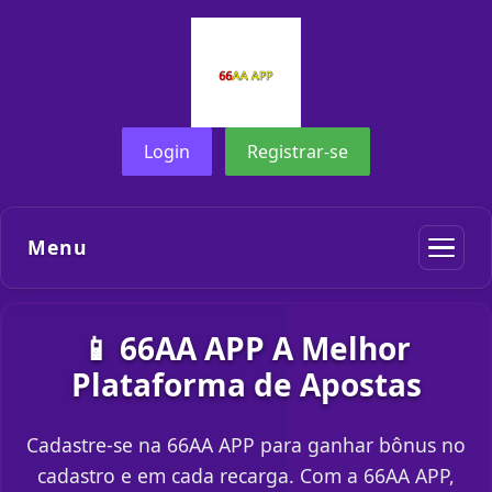
Login
Registrar-se
Menu
📱 66AA APP A Melhor
Plataforma de Apostas
Cadastre-se na 66AA APP para ganhar bônus no
cadastro e em cada recarga. Com a 66AA APP,