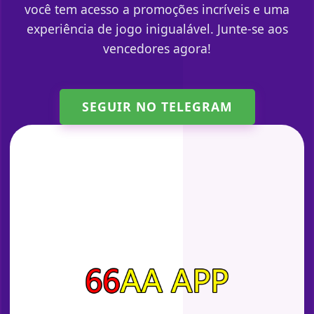
você tem acesso a promoções incríveis e uma
experiência de jogo inigualável. Junte-se aos
vencedores agora!
SEGUIR NO TELEGRAM