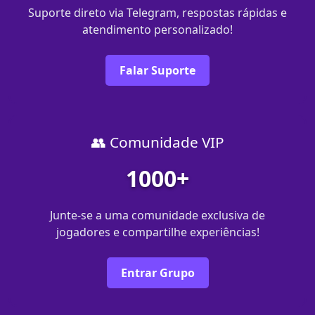
Suporte direto via Telegram, respostas rápidas e
atendimento personalizado!
Falar Suporte
👥 Comunidade VIP
1000+
Junte-se a uma comunidade exclusiva de
jogadores e compartilhe experiências!
Entrar Grupo