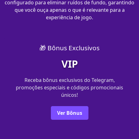
configurado para eliminar ruídos de fundo, garantindo
que você ouça apenas o que é relevante para a
experiência de jogo.
🎁 Bônus Exclusivos
VIP
Receba bônus exclusivos do Telegram,
promoções especiais e códigos promocionais
únicos!
Ver Bônus