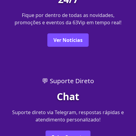
Fique por dentro de todas as novidades,
promoções e eventos da 63Vip em tempo real!
Ver Notícias
💬 Suporte Direto
Chat
Suporte direto via Telegram, respostas rápidas e
atendimento personalizado!