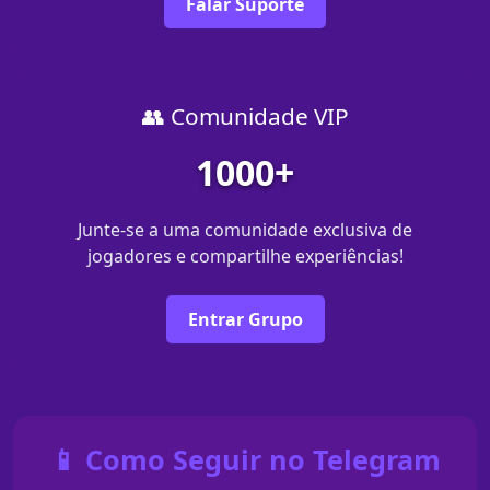
Falar Suporte
👥 Comunidade VIP
1000+
Junte-se a uma comunidade exclusiva de
jogadores e compartilhe experiências!
Entrar Grupo
📱 Como Seguir no Telegram