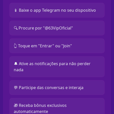
📱 Baixe o app Telegram no seu dispositivo
🔍 Procure por "@63VipOficial"
👆 Toque em "Entrar" ou "Join"
🔔 Ative as notificações para não perder
nada
💬 Participe das conversas e interaja
🎁 Receba bônus exclusivos
automaticamente