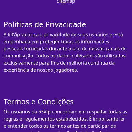
Sitemap
Políticas de Privacidade
A 63Vip valoriza a privacidade de seus usuários e está
empenhada em proteger todas as informações
pessoais fornecidas durante o uso de nossos canais de
comunicação. Todos os dados coletados são utilizados
exclusivamente para fins de melhoria contínua da
experiência de nossos jogadores.
Termos e Condições
Os usuários da 63Vip concordam em respeitar todas as
regras e regulamentos estabelecidos. É importante ler
e entender todos os termos antes de participar de