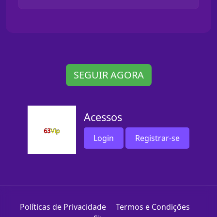
SEGUIR AGORA
Acessos
Login
Registrar-se
Políticas de Privacidade
Termos e Condições