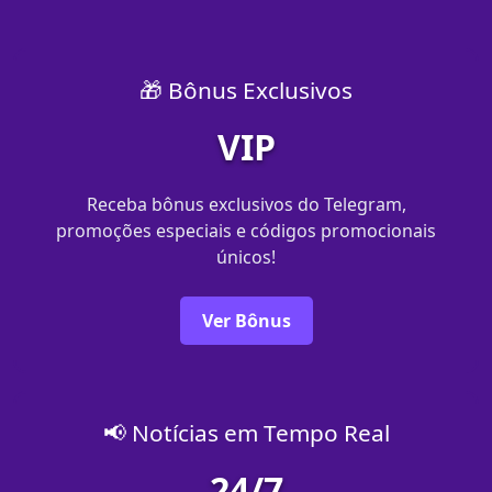
🎁 Bônus Exclusivos
VIP
Receba bônus exclusivos do Telegram,
promoções especiais e códigos promocionais
únicos!
Ver Bônus
📢 Notícias em Tempo Real
24/7