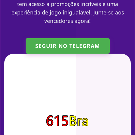
tem acesso a promoções incríveis e uma
experiência de jogo inigualável. Junte-se aos
vencedores agora!
SEGUIR NO TELEGRAM