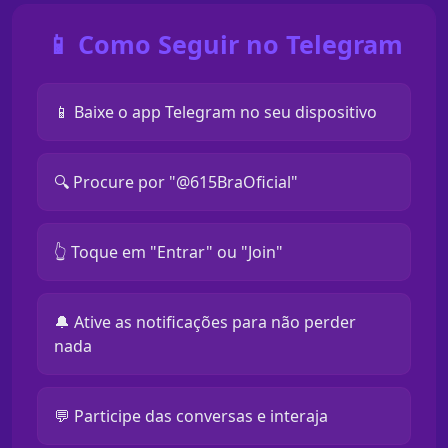
📱 Como Seguir no Telegram
📱 Baixe o app Telegram no seu dispositivo
🔍 Procure por "@615BraOficial"
👆 Toque em "Entrar" ou "Join"
🔔 Ative as notificações para não perder
nada
💬 Participe das conversas e interaja