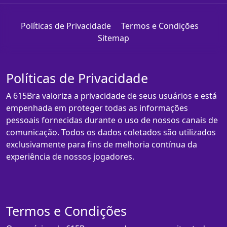
Políticas de Privacidade
Termos e Condições
Sitemap
Políticas de Privacidade
A 615Bra valoriza a privacidade de seus usuários e está
empenhada em proteger todas as informações
pessoais fornecidas durante o uso de nossos canais de
comunicação. Todos os dados coletados são utilizados
exclusivamente para fins de melhoria contínua da
experiência de nossos jogadores.
Termos e Condições