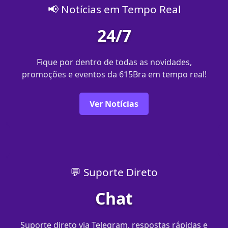
📢 Notícias em Tempo Real
24/7
Fique por dentro de todas as novidades,
promoções e eventos da 615Bra em tempo real!
Ver Notícias
💬 Suporte Direto
Chat
Suporte direto via Telegram, respostas rápidas e